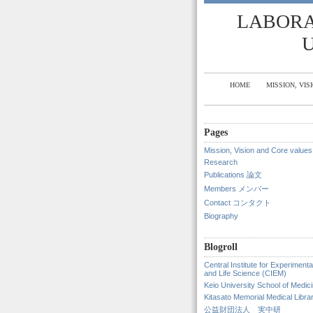
LABORA
HOME
MISSION, VIS
Pages
Mission, Vision and Core values
Research
Publications 論文
Members メンバー
Contact コンタクト
Biography
Blogroll
Central Institute for Experiment
and Life Science (CIEM)
Keio University School of Medic
Kitasato Memorial Medical Libra
公益財団法人 実中研