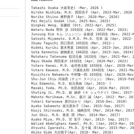
Takashi Osaka 大坂享史( -Mar, 2026 )

Hiroko Nishida, M.D. 西田浩子 (Apr, 2023-Mar, 2026 
Noriko Shiino 椎野典子 (Apr, 2020-Mar, 2026)

Pei Rejuli Godak (Jun, 2025-Nov, 2025)

Qingkai Weng, 翁慶鎧 (Oct, 2022-Apr, 2025)

Wataru Noda 野田 渉 105回生（Apr, 2022-Mar, 2023）

Junsung 
Kim
 キム ジュンソン 金俊成 105回生（Nov, 2022-Ma
Satoshi Miyamoto, D.M.D, Ph.D. 宮本 諭 (Apr, 2022- 
Ikumu Taguchi 田口育武 105回生（Mar, 2022-）

Hideki Kuriki 栗木秀基 106回生（Apr, 2023-Jan, 2024)

Sota Kenmotsu 劒物蒼太 106回生（Apr, 2023-Jan, 2024)

Motoharu Tatenuma 舘沼元春 102回生 (Apr, 2021-Mar, 2
Mayu Okada 岡田茉夕 103回生 (Apr, 2020-Mar, 2022)

Yutaro Kanai, M.D. 金井悠太朗 103回生 (Apr, 2020-Mar,
Yutaro Kawase, M.D. 川瀬友太郎 104回生 (Apr, 2021-Mar
Ryuichiro Nakamura 中村隆一郎 103回生 (Apr, 2020-Nov,
Shu-Jun Chiu 邱淑君（チュー スージュン） (Nov, 2019-Feb,
Mio Edamoto, M.D. 枝元美緒 (Apr, 2015- )

Masaki Yoda, Ph.D. 依田昌樹 (Apr, 2016-Mar, 2019)

Shuting Ji, Ph.D. 姫 姝婷 (キ シュウテイ) (Dec, 2017-A
Makoto Morikawa, M.Sc. 森川 誠 (Apr, 2012- Mar, 201
Yukari Karasawa 唐沢ゆかり (Apr, 2016-Dec, 2018)

Ayako Sakamoto 坂元亜矢子 (Jan, 2015-Sep, 2017)

Kouji Shirosaki, M.D. 
城崎
浩司 (Mar, 2014-Mar, 2017
Jun Okui, M.D. 奥居 潤 (Mar, 2014-Mar, 2017)

Ayako Miya, Ph.D. 宮 彩子 (Apr, 2013- Sep, 2017)

Walied Abdelghani Kamel, Ph.D. (Jan, 2013-Mar, 201
Atsushi Igarashi, Ph.D. 五十嵐 淳(Apr, 2015-Mar, 20
Akiko Oide 大出曉子(Apr, 2010- Mar, 2016)
