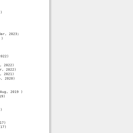
)

r, 2023）

)

022)

 2022)

, 2022)

 2021)

 2020)

ug, 2019 )

9)

)

7)

17)
