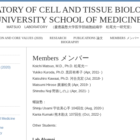
TORY OF CELL AND TISSUE BIOLO
UNIVERSITY SCHOOL OF MEDICIN
MATSUO LABORATORY （慶應義塾大学医学部細胞組織学 松尾光一研究室）
ION AND CORE VALUES (2020)
RESEARCH
PUBLICATIONS 論文
MEMBERS メンバー
BIOGRAPHY
Members メンバー
Koichi Matsuo, M.D., Ph.D. 松尾光一
 (2020)
Yukiko Kuroda, Ph.D. 黒田有希子 (Apr, 2011- )
Katsuhiro Kawaai, Ph.D. 河合克宏 (Jul, 2018- )
Matsumi Hirose 廣瀬松美 (Apr, 2019- )
Shinobu Noji 野路しのぶ (Apr, 2021- )
螺旋塾：
Shinju Usami 宇佐美心手 104回生 (Aug, 2020-)
Kanta Kumaki 熊木勘太 107回生 (Oct, 2022-)
al Medicine
Other Students:
ine
ry
Lab Alumni